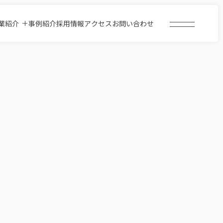
業
紹
介
事
例
紹
介
採
用
情
報
ア
ク
セ
ス
お
問
い
合
わ
せ
業
紹
介
事
例
紹
介
採
用
情
報
ア
ク
セ
ス
お
問
い
合
わ
せ